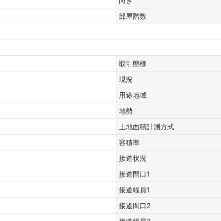
向き
部屋階数
取引態様
現況
用途地域
地勢
土地面積計測方式
容積率
接道状況
接道間口1
接道幅員1
接道間口2