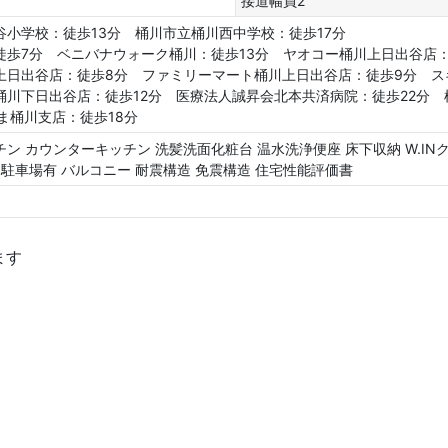
接道幅員2
谷小学校：徒歩13分 桶川市立桶川西中学校：徒歩17分
徒歩7分 ベニバナウォーク桶川：徒歩13分 ヤオコー桶川上日出谷店：
上日出谷店：徒歩8分 ファミリーマート桶川上日出谷店：徒歩9分 ス
桶川下日出谷店：徒歩12分 医療法人誠昇会北本共済病院：徒歩22分 
ま桶川支店：徒歩18分
チン
カウンターキッチン
洗髪洗面化粧台
温水洗浄便座
床下収納
W.I
駐車場有
バルコニー
耐震構造
免震構造
住宅性能評価書
ます