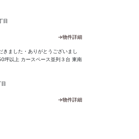
丁目
→物件詳細
だきました・ありがとうございまし
50坪以上 カースペース並列３台 東南
丁目
→物件詳細