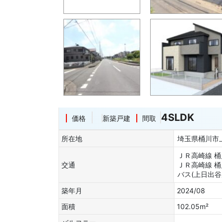
4SLDK
価格
新築戸建
間取
所在地
埼玉県桶川
ＪＲ高崎線 桶
交通
ＪＲ高崎線 
バス(上日出谷
築年月
2024/08
面積
102.05m²