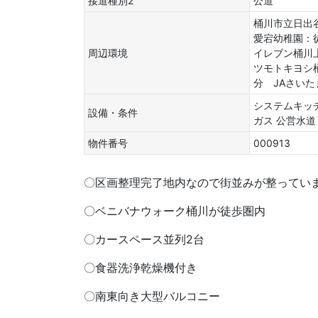
接道種別2
公道
桶川市立日出
愛宕幼稚園：
周辺環境
イレブン桶川
ツモトキヨシ
分 JAさいた
システムキッ
設備・条件
ガス
公営水道
物件番号
000913
〇区画整理完了地内なので街並みが整ってい
〇ベニバナウォーク桶川が徒歩圏内
〇カースペース並列2台
〇食器洗浄乾燥機付き
〇南東向き大型バルコニー