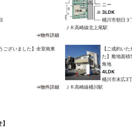
ニー
3LDK
目
桶川市朝日３
ＪＲ高崎線北上尾駅
→物件詳細
うございました】全室南東
【ご成約いた
た】敷地面積
角地
4LDK
桶川市末広3
→物件詳細
ＪＲ高崎線桶川駅
せ】