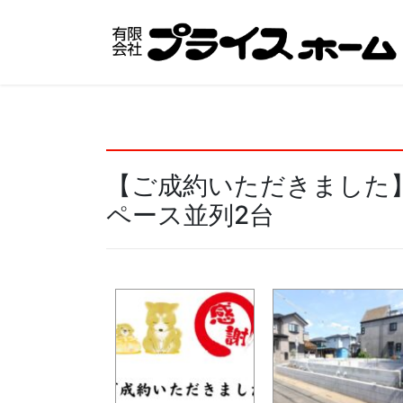
コ
ナ
ン
ビ
テ
ゲ
ン
ー
ツ
シ
へ
ョ
ス
ン
キ
に
【ご成約いただきました
ッ
移
プ
動
ペース並列2台