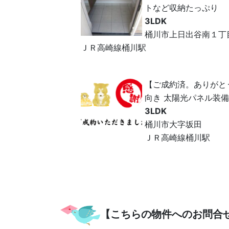
トなど収納たっぷり
3LDK
桶川市上日出谷南１丁
ＪＲ高崎線桶川駅
【ご成約済。ありがと
向き 太陽光パネル装備
3LDK
桶川市大字坂田
ＪＲ高崎線桶川駅
【こちらの物件へのお問合