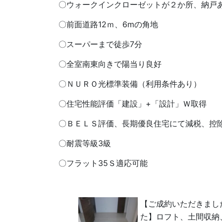
〇ウォークインクローゼットが２か所、納戸
〇前面道路12ｍ、6mの角地
〇スーパーまで徒歩7分
〇全室南東向きで陽当り良好
〇ＮＵＲＯ光標準装備（利用条件あり）
〇住宅性能評価「建設」+「設計」Ｗ取得
〇ＢＥＬＳ評価、長期優良住宅にて減税、控
〇耐震等級3級
〇フラット35Ｓ適応可能
【ご成約いただきまし
た】ロフト、土間収納