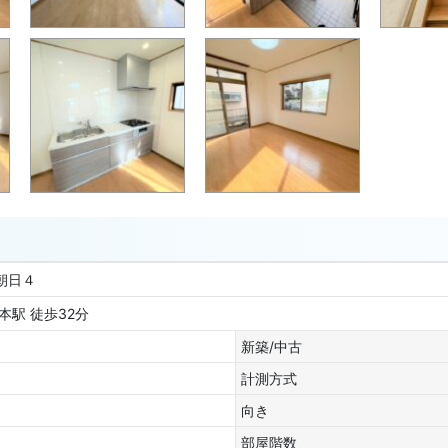
市朝日４
本駅 徒歩32分
新築/中古
計測方式
向き
部屋階数