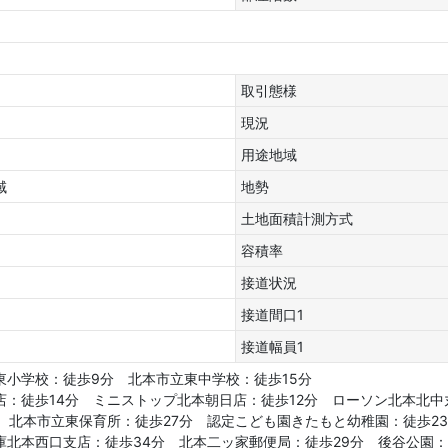
取引態様
現況
用途地域
域
地勢
土地面積計測方式
容積率
接道状況
接道間口1
接道幅員1
東小学校：徒歩9分 北本市立東中学校：徒歩15分
店：徒歩14分 ミニストップ北本朝日店：徒歩12分 ローソン北本北中
分 北本市立東保育所：徒歩27分 認定こども園きたもと幼稚園：徒歩
庫北本西口支店：徒歩34分 北本二ッ家郵便局：徒歩29分 後谷公園