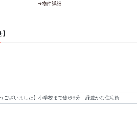
→物件詳細
せ】