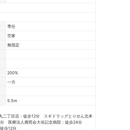
専任
空家
無指定
200%
一方
5.5m
丸二丁目店：徒歩12分 スギドラッグとりせん北本
23分 医療法人壽照会大谷記念病院：徒歩24分
：徒歩12分