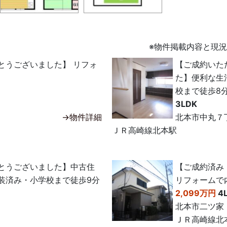
※物件掲載内容と現
とうございました】 リフォ
【ご成約いた
た】便利な生
校まで徒歩8
3LDK
→物件詳細
北本市中丸７
ＪＲ高崎線北本駅
とうございました】中古住
【ご成約済み
装済み・小学校まで徒歩9分
リフォームで
2,099万円
4
北本市二ツ家
ＪＲ高崎線北