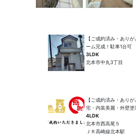
【ご成約済み・ありが
ーム完成！駐車1台可
3LDK
北本市中丸3丁目
【ご成約済み・ありが
宅・内装美麗・外壁塗
4LDK
北本市西高尾５
ＪＲ高崎線北本駅