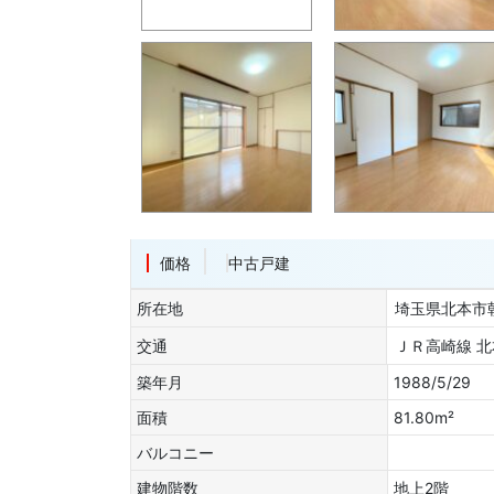
価格
中古戸建
所在地
埼玉県北本
交通
ＪＲ高崎線 北
築年月
1988/5/29
面積
81.80m²
バルコニー
建物階数
地上2階