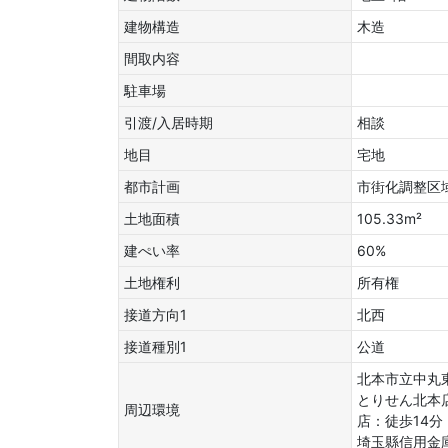
建物構造
木造
間取内容
駐車場
引渡/入居時期
相談
地目
宅地
都市計画
市街化調整区
土地面積
105.33m²
建ぺい率
60%
土地権利
所有権
接道方向1
北西
接道種別1
公道
北本市立中丸
とりせん北本
周辺環境
店：徒歩14
埼玉縣信用金