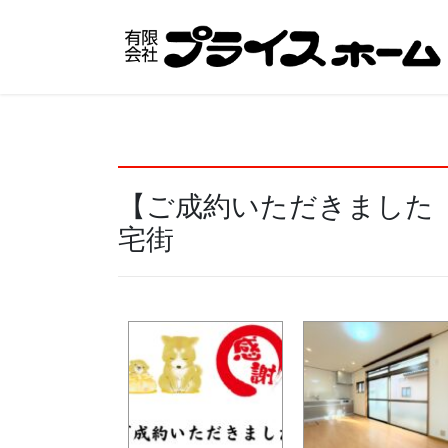
コ
ナ
ン
ビ
テ
ゲ
ン
ー
ツ
シ
へ
ョ
ス
ン
キ
に
【ご成約いただきました
ッ
移
プ
動
宅街