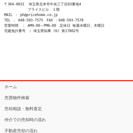
〒364-0031  埼玉県北本市中央三丁目83番地4

　　　　　　 プライスビル　１階

MAIL ： ph@pricehome.co.jp

TEL ： 048-593-7575　FAX ：048-593-7578

営業時間　： AM9:00～PM6:00　定休日 毎週水曜日、木曜日

宅建免許番号　: 埼玉県知事 (6) 第17802号
ホーム
売買物件検索
売却相談・無料査定
仲介での売却時の流れ
不動産売却の流れ