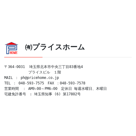
㈲プライスホーム
〒364-0031  埼玉県北本市中央三丁目83番地4

　　　　　　 プライスビル　１階

MAIL ： ph@pricehome.co.jp

TEL ： 048-593-7575　FAX ：048-593-7578

営業時間　： AM9:00～PM6:00　定休日 毎週水曜日、木曜日

宅建免許番号　: 埼玉県知事 (6) 第17802号