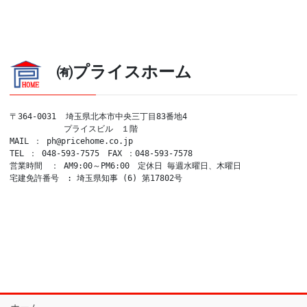
㈲プライスホーム
〒364-0031  埼玉県北本市中央三丁目83番地4

　　　　　　 プライスビル　１階

MAIL ： ph@pricehome.co.jp

TEL ： 048-593-7575　FAX ：048-593-7578

営業時間　： AM9:00～PM6:00　定休日 毎週水曜日、木曜日

宅建免許番号　: 埼玉県知事 (6) 第17802号