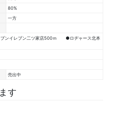
80%
一方
セブンイレブン二ツ家店500ｍ ●ロヂャース北本
売出中
ます