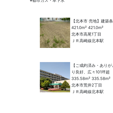
※都市ガス・本下水
【北本市 売地】建築
421.0m²
421.0m²
北本市高尾1丁目
ＪＲ高崎線北本駅
【ご成約済み・ありが
り良好、広々101坪超
335.58m²
335.58m²
北本市荒井2丁目
ＪＲ高崎線北本駅