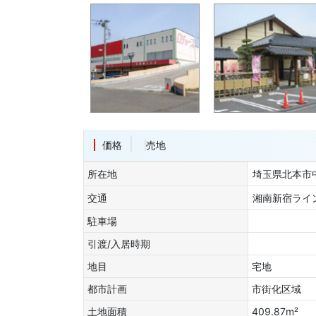
価格
売地
所在地
埼玉県北本
交通
湘南新宿ライン
駐車場
引渡/入居時期
地目
宅地
都市計画
市街化区域
土地面積
409.87m²