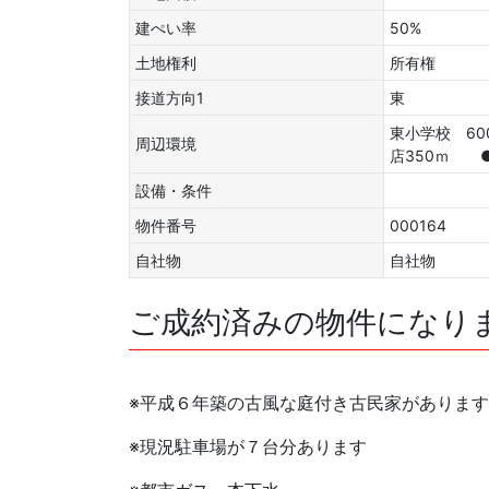
建ぺい率
50%
土地権利
所有権
接道方向1
東
東小学校 6
周辺環境
店350ｍ 
設備・条件
物件番号
000164
自社物
自社物
ご成約済みの物件になり
※平成６年築の古風な庭付き古民家があります
※現況駐車場が７台分あります