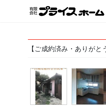
コ
ナ
ン
ビ
テ
ゲ
ン
ー
ツ
シ
へ
ョ
ス
ン
キ
に
【ご成約済み・ありがとう
ッ
移
プ
動