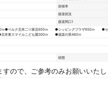
容積率
接道状況
接道間口1
00ｍ●ベルク北本二ツ家店650ｍ ●シッピングプラザ650ｍ ●
●北本東スマイルこども園300ｍ ●湯楽の里460ｍ
状態
ますので、ご参考のみお願いいたし