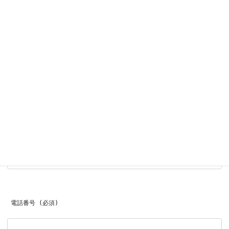
 題名
 お名前 (必須)
 メールアドレス (必須)
 電話番号 (必須)