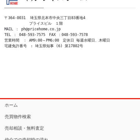
〒364-0031  埼玉県北本市中央三丁目83番地4

　　　　　　 プライスビル　１階

MAIL ： ph@pricehome.co.jp

TEL ： 048-593-7575　FAX ：048-593-7578

営業時間　： AM9:00～PM6:00　定休日 毎週水曜日、木曜日

宅建免許番号　: 埼玉県知事 (6) 第17802号
ホーム
売買物件検索
売却相談・無料査定
仲介での売却時の流れ