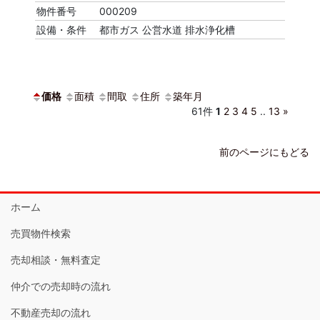
物件番号
000209
設備・条件
都市ガス
公営水道
排水浄化槽
価格
面積
間取
住所
築年月
61件
1
2
3
4
5
..
13
»
前のページにもどる
ホーム
売買物件検索
売却相談・無料査定
仲介での売却時の流れ
不動産売却の流れ