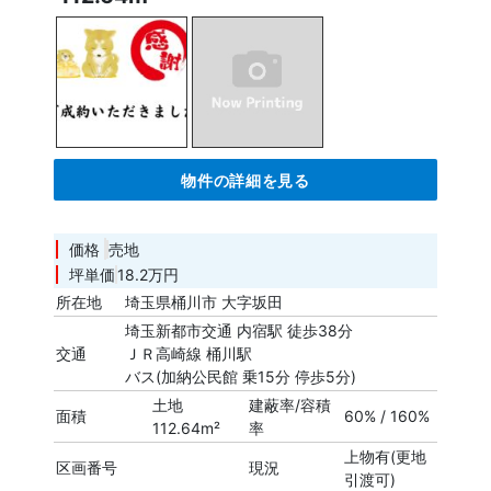
物件の詳細を見る
価格
売地
坪単価
18.2万円
所在地
埼玉県桶川市 大字坂田
埼玉新都市交通 内宿駅 徒歩38分
交通
ＪＲ高崎線 桶川駅
バス(加納公民館 乗15分 停歩5分)
土地
建蔽率/容積
面積
60% / 160%
112.64m²
率
上物有(更地
区画番号
現況
引渡可)