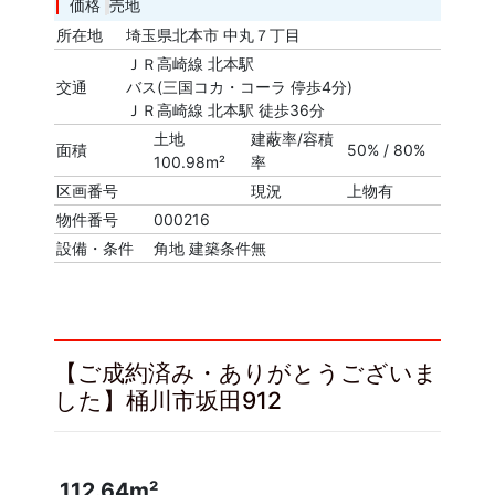
価格
売地
所在地
埼玉県北本市 中丸７丁目
ＪＲ高崎線 北本駅
交通
バス(三国コカ・コーラ 停歩4分)
ＪＲ高崎線 北本駅 徒歩36分
土地
建蔽率/容積
面積
50% / 80%
100.98m²
率
区画番号
現況
上物有
物件番号
000216
設備・条件
角地
建築条件無
【ご成約済み・ありがとうございま
した】桶川市坂田912
112.64m²